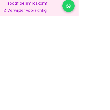
zodat de lijm loskomt.
Verwijder voorzichtig
Wrijf zachtjes met een
wattenschijfje of zachte doek
over de tattoo totdat deze
loslaat. Vermijd hard wrijven om
huidirritatie te voorkomen.
Reinig de huid
Was de huid met warm water en
een milde zeep om eventuele
resten te verwijderen.
Breng na afloop een
hydraterende crème of lotion aan
om de huid soepel te houden.