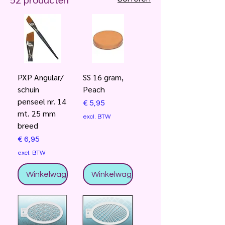
PXP Angular/
SS 16 gram,
schuin
Peach
penseel nr. 14
Prijs
€ 5,95
mt. 25 mm
excl. BTW
breed
Prijs
€ 6,95
excl. BTW
Winkelwagentje
Winkelwagentje