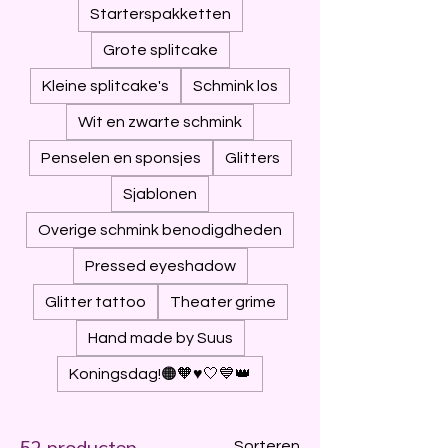
Starterspakketten
Grote splitcake
Kleine splitcake's
Schmink los
Wit en zwarte schmink
Penselen en sponsjes
Glitters
Sjablonen
Overige schmink benodigdheden
Pressed eyeshadow
Glitter tattoo
Theater grime
Hand made by Suus
Koningsdag!🟠🧡♥️🤍💙👑
52 producten
Sorteren