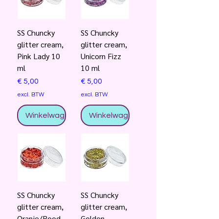
SS Chuncky
SS Chuncky
glitter cream,
glitter cream,
Pink Lady 10
Unicorn Fizz
ml
10 ml
Prijs
Prijs
€ 5,00
€ 5,00
excl. BTW
excl. BTW
Winkelwagentje
Winkelwagentje
SS Chuncky
SS Chuncky
glitter cream,
glitter cream,
Oranje/Rood
Golden