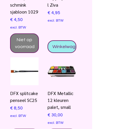
schmink
l Ziva
sjabloon 1029
Prijs
€ 4,95
Prijs
€ 4,50
excl. BTW
excl. BTW
Niet op
voorraad
Winkelwagentje
DFX splitcake
DFX Metallic
penseel SC25
12 kleuren
palet, small
Prijs
€ 8,50
Prijs
€ 30,00
excl. BTW
excl. BTW