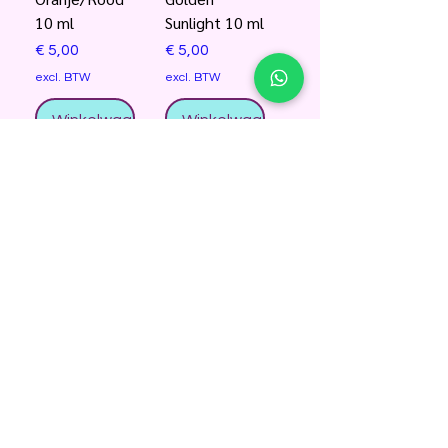
10 ml
Sunlight 10 ml
Prijs
Prijs
€ 5,00
€ 5,00
excl. BTW
excl. BTW
Winkelwagentje
Winkelwagentje
DFX
PXP ronde
splitcake,
spons zwart
Dutch Pride
Prijs
€ 0,90
Prijs
€ 8,95
excl. BTW
excl. BTW
Niet op