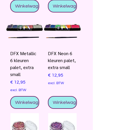
Winkelwagentje
Winkelwagentje
DFX Metallic
DFX Neon 6
6 kleuren
kleuren palet,
palet, extra
extra small
small
Prijs
€ 12,95
Prijs
€ 12,95
excl. BTW
excl. BTW
Winkelwagentje
Winkelwagentje