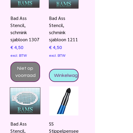
Bad Ass
Bad Ass
Stencil,
Stencil,
schmink
schmink
sjabloon 1307
sjabloon 1211
Prijs
Prijs
€ 4,50
€ 4,50
excl. BTW
excl. BTW
Niet op
voorraad
Winkelwagentje
Bad Ass
SS
Stencil,
Stippelpensee