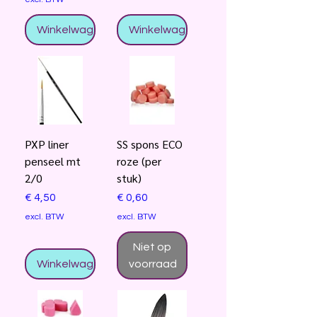
Winkelwagentje
Winkelwagentje
PXP liner
SS spons ECO
penseel mt
roze (per
2/0
stuk)
Prijs
Prijs
€ 4,50
€ 0,60
excl. BTW
excl. BTW
Niet op
Winkelwagentje
voorraad