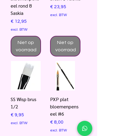
eel rond 8
Prijs
€ 23,95
Saskia
excl. BTW
Prijs
€ 12,95
excl. BTW
Niet op
Niet op
voorraad
voorraad
SS Wisp brus
PXP plat
1/2
bloemenpens
eel #6
Prijs
€ 9,95
Prijs
€ 8,00
excl. BTW
excl. BTW