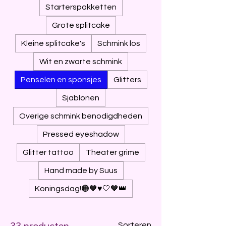
Starterspakketten
Grote splitcake
Kleine splitcake's
Schmink los
Wit en zwarte schmink
Penselen en sponsjes
Glitters
Sjablonen
Overige schmink benodigdheden
Pressed eyeshadow
Glitter tattoo
Theater grime
Hand made by Suus
Koningsdag!🟠🧡♥️🤍💙👑
33 producten
Sorteren