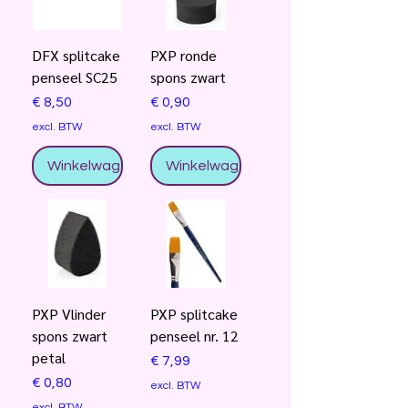
DFX splitcake
PXP ronde
penseel SC25
spons zwart
Prijs
Prijs
€ 8,50
€ 0,90
excl. BTW
excl. BTW
Winkelwagentje
Winkelwagentje
PXP Vlinder
PXP splitcake
spons zwart
penseel nr. 12
petal
Prijs
€ 7,99
Prijs
€ 0,80
excl. BTW
excl. BTW