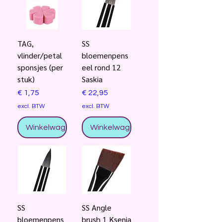
TAG,
SS
vlinder/petal
bloemenpens
sponsjes (per
eel rond 12
stuk)
Saskia
Prijs
Prijs
€ 1,75
€ 22,95
excl. BTW
excl. BTW
Winkelwagentje
Winkelwagentje
SS
SS Angle
bloemenpens
brush 1 Ksenia