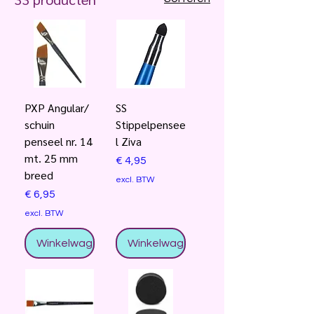
PXP Angular/
SS
schuin
Stippelpensee
penseel nr. 14
l Ziva
mt. 25 mm
Prijs
€ 4,95
breed
excl. BTW
Prijs
€ 6,95
excl. BTW
Winkelwagentje
Winkelwagentje