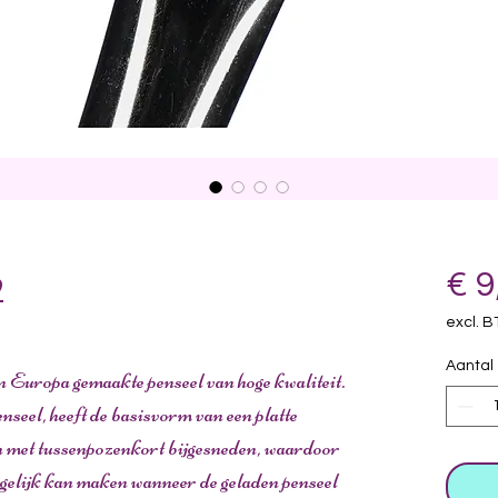
2
€ 9
excl. 
Aantal
in Europa gemaakte penseel van hoge kwaliteit.
eel, heeft de basisvorm van een platte
n met tussenpozenkort bijgesneden, waardoor
tegelijk kan maken wanneer de geladen penseel