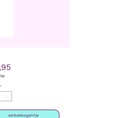
Prijs
,95
BTW
*
winkelwagentje