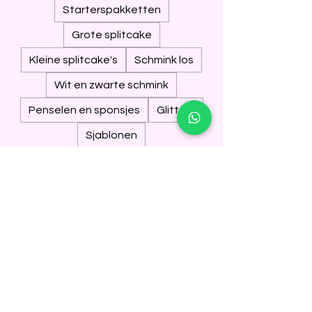
Starterspakketten
Grote splitcake
Kleine splitcake's
Schmink los
Wit en zwarte schmink
Penselen en sponsjes
Glitters
Sjablonen
Overige schmink benodigdheden
Pressed eyeshadow
Glitter tattoo
Theater grime
Hand made by Suus
Koningsdag!🟠🧡♥️🤍💙👑
2 producten
Sorteren