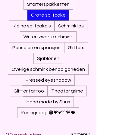
Starterspakketten
Grote splitcake
Kleine splitcake's
Schmink los
Wit en zwarte schmink
Penselen en sponsjes
Glitters
Sjablonen
Overige schmink benodigdheden
Pressed eyeshadow
Glitter tattoo
Theater grime
Hand made by Suus
Koningsdag!🟠🧡♥️🤍💙👑
20 producten
Sorteren