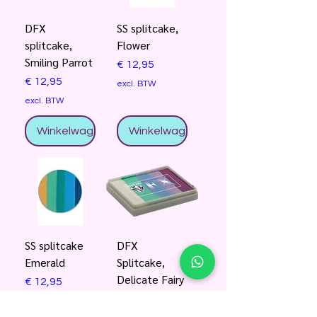
DFX
SS splitcake,
splitcake,
Flower
Smiling Parrot
Prijs
€ 12,95
Prijs
€ 12,95
excl. BTW
excl. BTW
Winkelwagentje
Winkelwagentje
SS splitcake
DFX
Emerald
Splitcake,
Delicate Fairy
Prijs
€ 12,95
Prijs
€ 12,95
excl. BTW