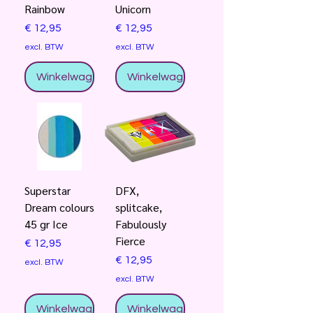
Rainbow
Unicorn
Prijs
Prijs
€ 12,95
€ 12,95
excl. BTW
excl. BTW
Winkelwagentje
Winkelwagentje
Superstar
DFX,
Dream colours
splitcake,
45 gr Ice
Fabulously
Fierce
Prijs
€ 12,95
Prijs
€ 12,95
excl. BTW
excl. BTW
Winkelwagentje
Winkelwagentje