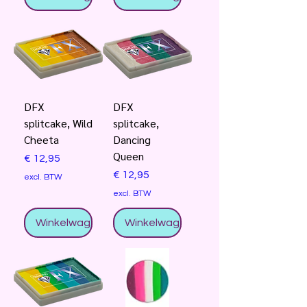
DFX
DFX
splitcake, Wild
splitcake,
Cheeta
Dancing
Queen
Prijs
€ 12,95
Prijs
€ 12,95
excl. BTW
excl. BTW
Winkelwagentje
Winkelwagentje