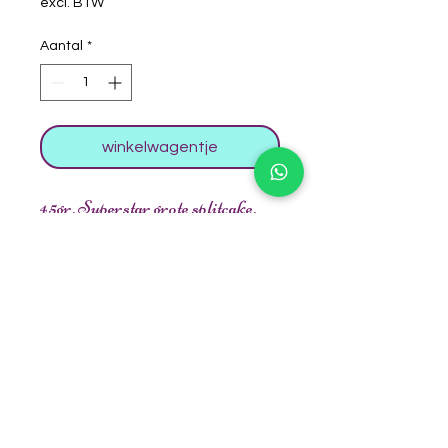
excl. BTW
Aantal
*
winkelwagentje
45gr. Superstar grote splitcake.
Mooi voor een zondondergang te
schminken bij bijvoorbeeld een
Batman of voor mooie vlinder
vleugels, prinses.
De linkse witte/creme kleur heeft
een shimmer.