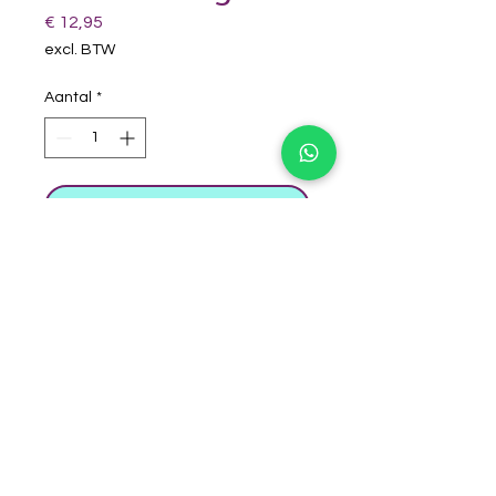
Prijs
€ 12,95
excl. BTW
Aantal
*
winkelwagentje
45 gram 139-85.906
Mooie blauwe splitcake te
gebruiken bij een jonges en meisjes
ontwerpje