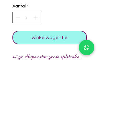
Aantal
*
winkelwagentje
45 gr. Superstar grote splitcake.
Mooie regenboog kleuren.
Veelzijdig te gebruiken voor een
ontwerpje zoals unicorn, vlinder,
prinses etc.
De oranje, geel en blauw hebben
een shimmer kleur