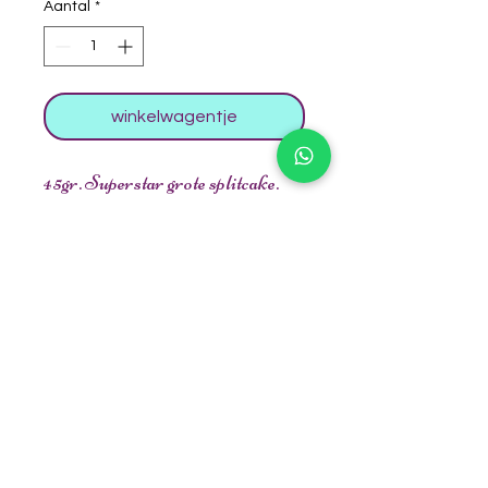
Aantal
*
winkelwagentje
45gr. Superstar grote splitcake.
Heel veelzijdig te gebruiken bij
allerlei ontwerpjes zoals; prinses,
unicorn, vlinder, zeemeermin,
vlinder etc.
Alle kleuren hebben een lichte
shimmer.