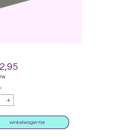
Prijs
2,95
BTW
*
winkelwagentje