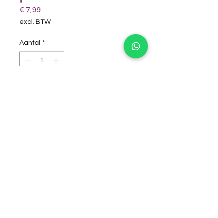
Prijs
€ 7,99
excl. BTW
Aantal
*
winkelwagentje
Plat penseel voor splitcake's 2 cm
breed