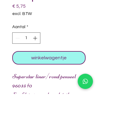
Prijs
€ 5,75
excl. BTW
Aantal
*
winkelwagentje
Superstar liner/rond penseel
96035 #0
Erg klein penseel om details en
dunne lijnen aan te brengen in je
schmink.
Lengte penseel: 136 mm/5.4 inch
Breedte penseel: 2 mm/0.08 inch