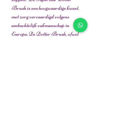
Brush is een hoogwaardige kwast,
met zorg vervaardigd volgens
ambachtelijk vakmanschap in
Europa. De Dotter Brush, ofwel
stippenkwast, bevat geen haren,
maar een spons die taps toeloopt.
Ideaal voor het maken van
stippen! Reinig met Superstar
Brush Soap.
Lengte van de borstel: 164 mm
/ 6,5 inch
Breedte van de borstelkop: 6
mm / 0,24 inch
Zichtbare haarlengte: 7,3 mm /
0,29 inch