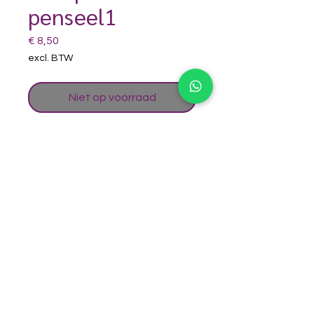
penseel1
Prijs
€ 8,50
excl. BTW
Niet op voorraad
Dun penseel met lange haren om
voldoende schmink op te nemen en
mooie lange lijnen, krullen te
maken. Erg fijn om dunne
omlijningen te maken