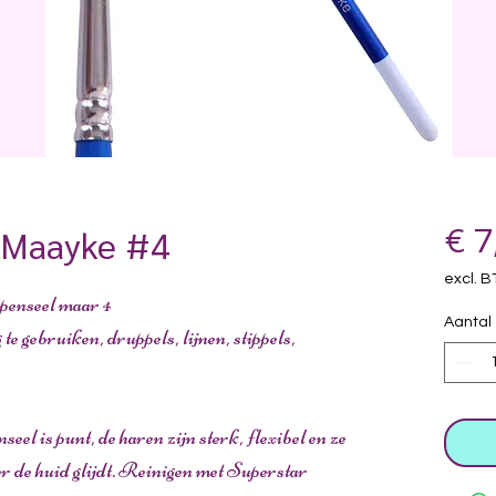
l Maayke #4
€ 7
excl. 
penseel maar 4
Aantal
 te gebruiken, druppels, lijnen, stippels,
l is punt, de haren zijn sterk, flexibel en ze
r de huid glijdt. Reinigen met Superstar