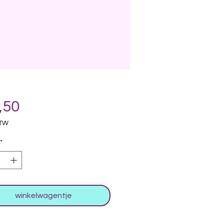
Prijs
,50
BTW
*
winkelwagentje