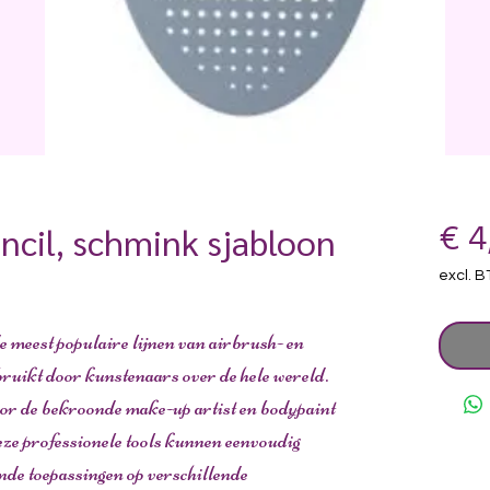
ncil, schmink sjabloon
€ 4
excl. 
de meest populaire lijnen van airbrush- en
ruikt door kunstenaars over de hele wereld.
oor de bekroonde make-up artist en bodypaint
e professionele tools kunnen eenvoudig
ende toepassingen op verschillende