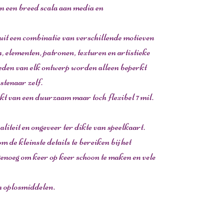
an een breed scala aan media en
 uit een combinatie van verschillende motieven
, elementen, patronen, texturen en artistieke
eden van elk ontwerp worden alleen beperkt
nstenaar zelf.
t van een duurzaam maar toch flexibel 7 mil.
liteit en ongeveer ter dikte van speelkaart.
m de kleinste details te bereiken bij het
genoeg om keer op keer schoon te maken en vele
n oplosmiddelen.