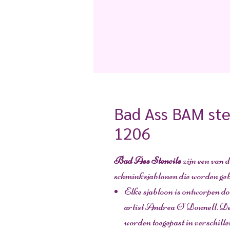
Bad Ass BAM ste
1206
Bad Ass Stencils
zijn een van 
schminksjablonen die worden geb
Elke sjabloon is ontworpen d
artist Andrea O'Donnell. Dez
worden toegepast in verschill