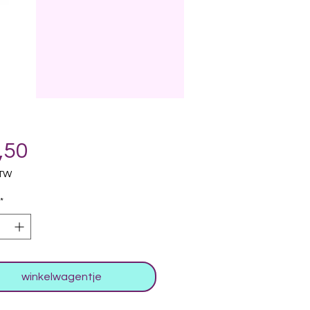
Prijs
,50
BTW
*
winkelwagentje