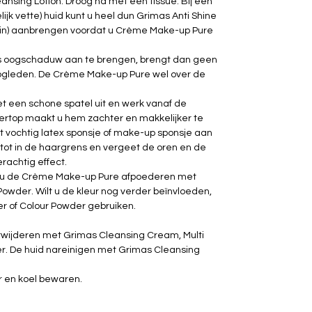
nsing Lotion. Droog na met een tissue. Bij een
jk vette) huid kunt u heel dun Grimas Anti Shine
 kin) aanbrengen voordat u Crème Make-up Pure
sis oogschaduw aan te brengen, brengt dan geen
gleden. De Crème Make-up Pure wel over de
een schone spatel uit en werk vanaf de
gertop maakt u hem zachter en makkelijker te
t vochtig latex sponsje of make-up sponsje aan
 tot in de haargrens en vergeet de oren en de
rachtig effect.
t u de Crème Make-up Pure afpoederen met
owder. Wilt u de kleur nog verder beïnvloeden,
 of Colour Powder gebruiken.
wijderen met Grimas Cleansing Cream, Multi
. De huid nareinigen met Grimas Cleansing
r en koel bewaren.