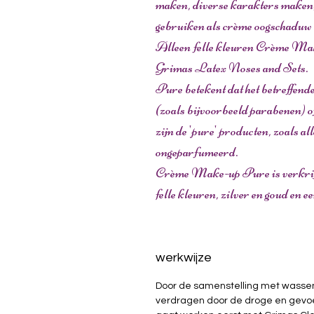
maken, diverse karakters maken,
gebruiken als crème oogschaduw 
Alleen felle kleuren Crème Make
Grimas Latex Noses and Sets.
Pure betekent dat het betreffen
(zoals bijvoorbeeld parabenen) o
zijn de 'pure' producten, zoals a
ongeparfumeerd.
Crème Make-up Pure is verkrijgb
felle kleuren, zilver en goud en e
werkwijze
Door de samenstelling met wassen
verdragen door de droge en gevoel