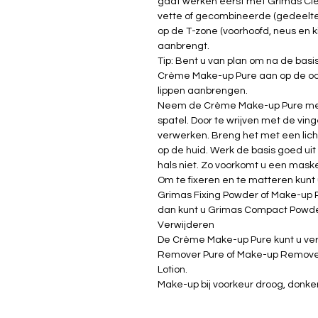
gaat werken eerst met Grimas Clea
vette of gecombineerde (gedeelteli
op de T-zone (voorhoofd, neus en
aanbrengt.
Tip: Bent u van plan om na de ba
Crème Make-up Pure aan op de oo
lippen aanbrengen.
Neem de Crème Make-up Pure met 
spatel. Door te wrijven met de vin
verwerken. Breng het met een lich
op de huid. Werk de basis goed uit
hals niet. Zo voorkomt u een maske
Om te fixeren en te matteren kun
Grimas Fixing Powder of Make-up P
dan kunt u Grimas Compact Powder
Verwijderen
De Crème Make-up Pure kunt u ver
Remover Pure of Make-up Remover
Lotion.
Make-up bij voorkeur droog, donke