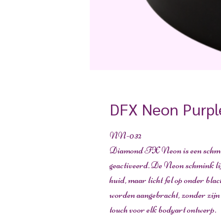
DFX Neon Purpl
NN-032
Diamond FX Neon is een schmin
geactiveerd. De Neon schmink lijk
huid, maar licht fel op onder bl
worden aangebracht, zonder zijn h
touch voor elk bodyart ontwerp.