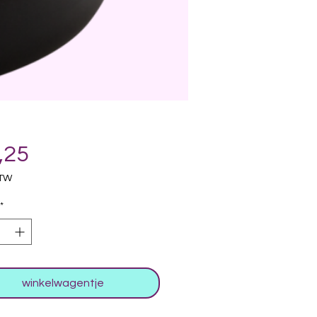
Prijs
,25
BTW
*
winkelwagentje