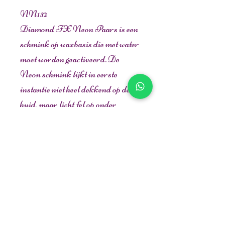
NN132
Diamond FX Neon Paars is een
schmink op waxbasis die met water
moet worden geactiveerd. De
Neon schmink lijkt in eerste
instantie niet heel dekkend op de
huid, maar licht fel op onder
blacklight. De Neon schmink kan
over elke kleur worden
aangebracht, zonder zijn
helderheid te verliezen. Het is de
finishing touch voor elk bodyart
ontwerp.