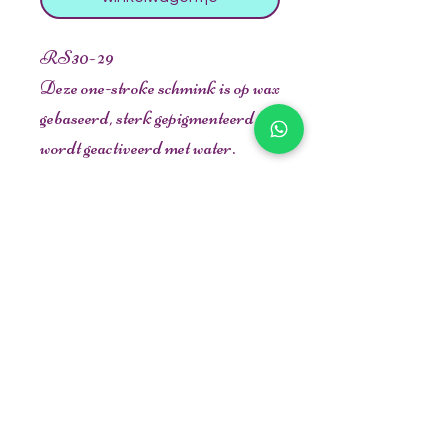
RS30- 29
Deze one-stroke schmink is op wax
gebaseerd, sterk gepigmenteerd en
wordt geactiveerd met water.
Splitcakes zijn perfect om snel
kleurrijke ontwerpen te maken.
Maar ook om diepte en schaduw
toe te voegen aan gedetailleerde
ontwerpen. De mogelijkheden zijn
eindeloos.