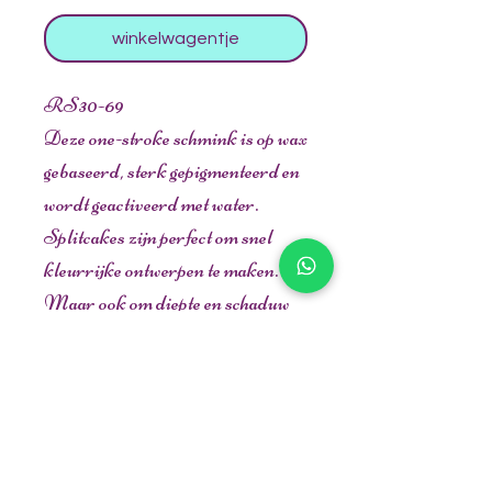
winkelwagentje
RS30-69
Deze one-stroke schmink is op wax
gebaseerd, sterk gepigmenteerd en
wordt geactiveerd met water.
Splitcakes zijn perfect om snel
kleurrijke ontwerpen te maken.
Maar ook om diepte en schaduw
toe te voegen aan gedetailleerde
ontwerpen. De mogelijkheden zijn
eindeloos.
Alle kleuren hebben NEON
effect, super gaaf bij blacklight