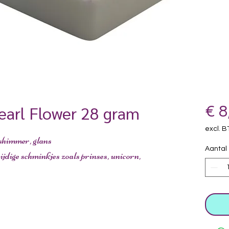
Pearl Flower 28 gram
€ 8
excl. 
 shimmer, glans
Aantal
ijdige schminkjes zoals prinses, unicorn,
.