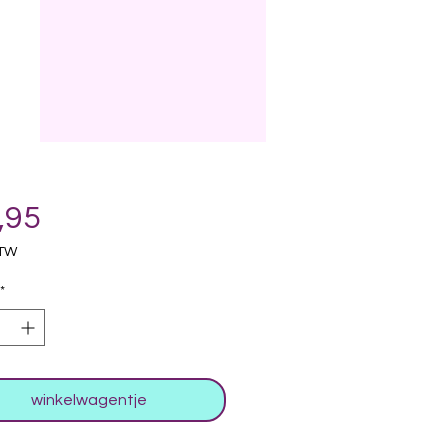
Prijs
,95
BTW
*
winkelwagentje