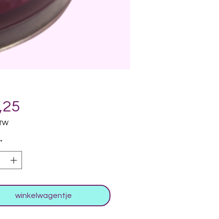
Prijs
,25
BTW
*
winkelwagentje