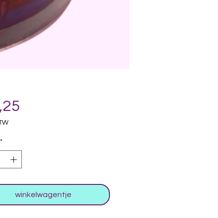
Prijs
,25
BTW
*
winkelwagentje