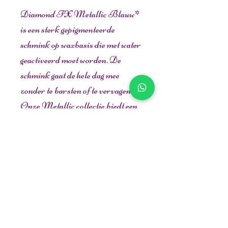
Diamond FX Metallic Blauw*
is een sterk gepigmenteerde
schmink op waxbasis die met water
geactiveerd moet worden. De
schmink gaat de hele dag mee
zonder te barsten of te vervagen.
Onze Metallic collectie biedt een
uitstekende dekking van kleuren
die een mooie glans geven. Het kan
gemakkelijk over andere kleuren
worden aangebracht, zonder de
kleurintensiteit te verliezen. Geef
je creaties extra glans.