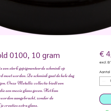
old 0100, 10 gram
€ 4
excl. 
een sterk gepigmenteerde schmink op
Aantal
rd moet worden. De schmink gaat de hele dag
gen. Onze Metallic collectie biedt een
die een mooie glans geven. Het kan
 worden aangebracht, zonder de
 je creaties extra glans.