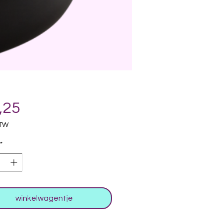
Prijs
,25
BTW
*
winkelwagentje