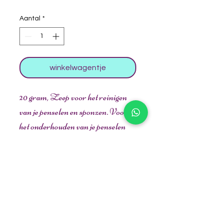
Aantal
*
winkelwagentje
20 gram, Zeep voor het reinigen
van je penselen en sponzen. Voor
het onderhouden van je penselen
zeker een aanrader. Met alleen
uitspoelen van je penseel haal je niet
alle schmink uit de haren van je
penseel. Vooral bij het ijzertje blijft
vaak schmink achter waardoor je
haren uit elkaar kunnen gaan