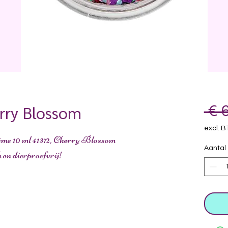
erry Blossom
 € 
excl. 
éme 10 ml 41372, Cherry Blossom
Aantal
h en dierproefvrij!