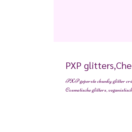
PXP glitters,Ch
PXP geperste chunky glitter cr
Cosmetische glitters, veganistisc