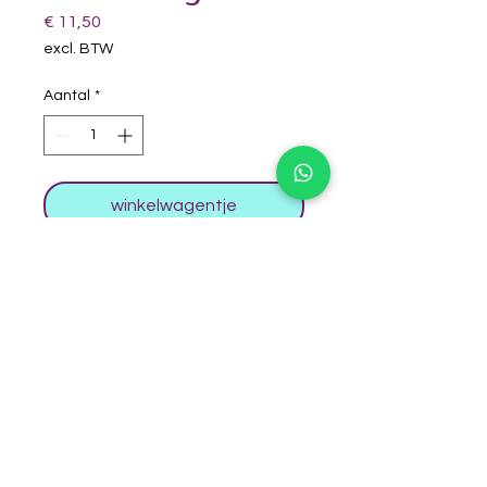
Prijs
€ 11,50
excl. BTW
Aantal
*
winkelwagentje
Mooie lichte basis kleur met
shimmer en een gouden tint.
Te gebruiken voor een ondergrond
Geinspireerd door gebruik van
Sokkertantes