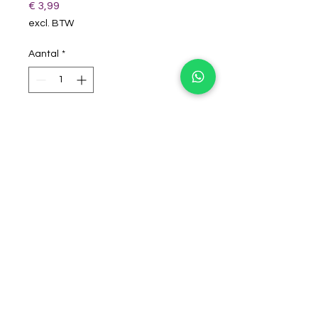
Prijs
€ 3,99
excl. BTW
Aantal
*
winkelwagentje
Super leuk sjabloontje voor als
jullie dametje als Zeemeermin
verkleed gaat