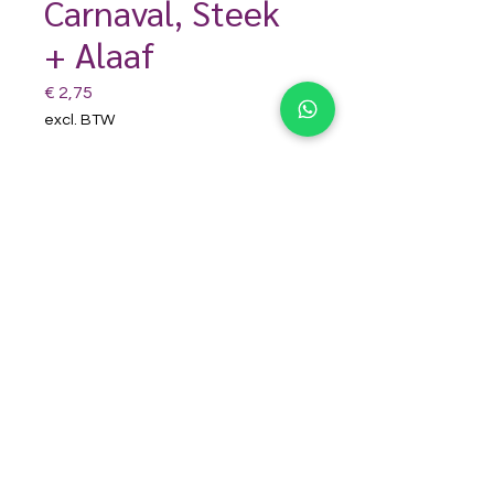
Carnaval, Steek
+ Alaaf
Prijs
€ 2,75
excl. BTW
Niet op voorraad
Super leuk voor een schminkje met
de carnaval! Leuk om te plaatsen
met een regenboog splitcake.