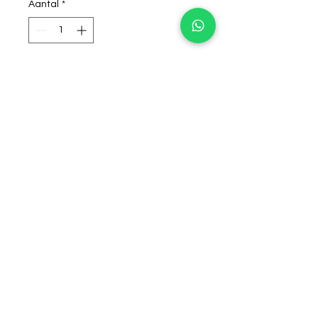
Aantal
*
winkelwagentje
Maat M sjabloon, leuk voor
koningsdag!
©2024 by Stralende Snoetjes