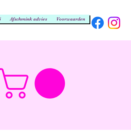
j
Afschmink advies
Voorwaarden
Zoeken...