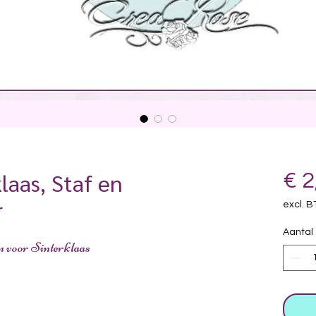
laas, Staf en
€ 2
r
excl. 
Aantal
n voor Sinterklaas