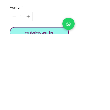
Aantal
*
winkelwagentje
Handig spray flesje om je wat goed
te doseren bij het activeren van je
schmink. Zeker een must om in je
schmink uitzet te hebben!