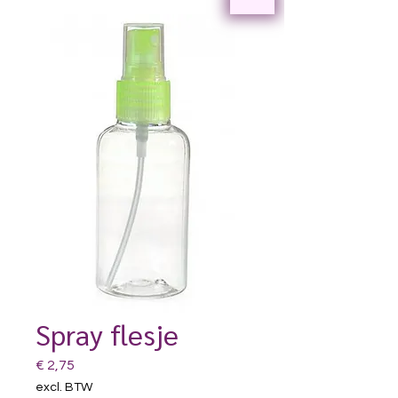
Spray flesje
Prijs
€ 2,75
excl. BTW