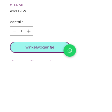
Prijs
€ 14,50
excl. BTW
Aantal
*
winkelwagentje
Superstar Angle brush 139-
6102 #5/8
Schuin penseel
Lengte penseel: 198 mm / 7,8 inch
Breedte van het penseellichaam:
15 mm
Zichtbare haarlengte: 20,3 mm