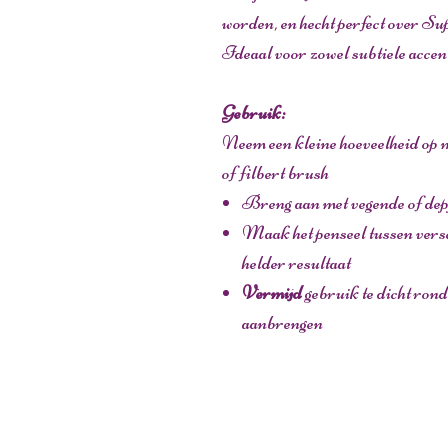
worden, en hecht perfect over 
Ideaal voor zowel subtiele accent
Gebruik:
Neem een kleine hoeveelheid op me
of filbert brush
Breng aan met vegende of de
Maak het penseel tussen versc
helder resultaat
Vermijd
gebruik te dicht rond
aanbrengen