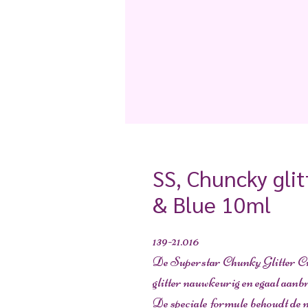
SS, Chuncky gli
& Blue 10ml
139-21.016
De Superstar Chunky Glitter Cr
glitter nauwkeurig en egaal aanbr
De speciale formule behoudt de m