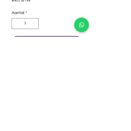
excl. BTW
Aantal
*
winkelwagentje
Superstar schmink 16 gram
artikelnr: 139-84.019
Mooie lichte huidskleur schmink