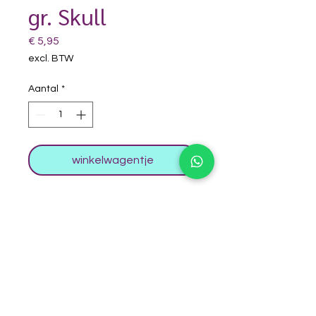
gr. Skull
Prijs
€ 5,95
excl. BTW
Aantal
*
winkelwagentje
Superstar schmink 16 gram
artikelnr: 139-84.022
Mooi voor de basis voor een
skeletten gezicht, maar ook als
gebroken wit te gebruiken bij
ontwerpjes met een wit snuitje,