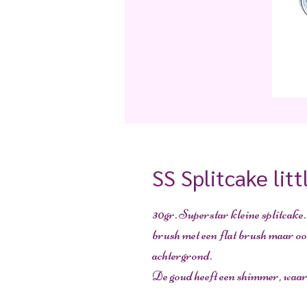
SS Splitcake lit
30gr. Superstar kleine splitcake.
brush met een flat brush maar oo
achtergrond.
De goud heeft een shimmer, waard