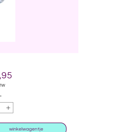
Prijs
,95
BTW
*
winkelwagentje