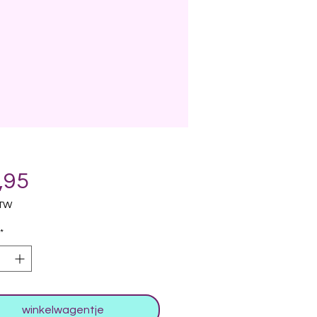
Prijs
,95
BTW
*
winkelwagentje