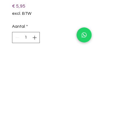
Prijs
€ 5,95
excl. BTW
Aantal
*
winkelwagentje
16 gram 139-84.137
Super mooie blauwe kleur met
shimmer