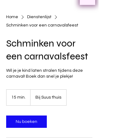
Home
Dienstenlijst
Schminken voor een carnavalsfeest
Schminken voor
een carnavalsfeest
Wil je je kind laten stralen tijdens deze
carnaval! Boek dan snel je plekje!
15 min.
1
Bij Suus thuis
5
m
i
n
Nu boeken
.