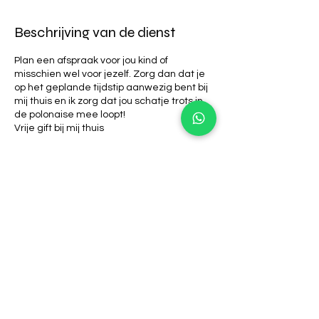
Beschrijving van de dienst
Plan een afspraak voor jou kind of
misschien wel voor jezelf. Zorg dan dat je
op het geplande tijdstip aanwezig bent bij
mij thuis en ik zorg dat jou schatje trots in
de polonaise mee loopt!
Vrije gift bij mij thuis
Contactgegevens
Lutterkerkpad 1, De Lutte, Netherlands
+31610262281
susannenijhuis@hotmail.com